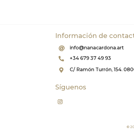
Información de contac
info@nanacardona.art

+34 679 37 49 93

C/ Ramón Turrón, 154. 08

Síguenos
© 2