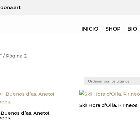
dona.art
INICIO
SHOP
BIO
”
/ Página 2
Ski! Hora d’Olla. Pirineos
 ¡Buenos días, Aneto!
neos.