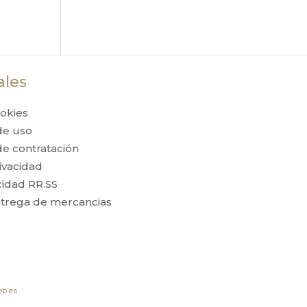
ales
ookies
de uso
de contratación
rivacidad
acidad RR.SS
entrega de mercancias
b.es