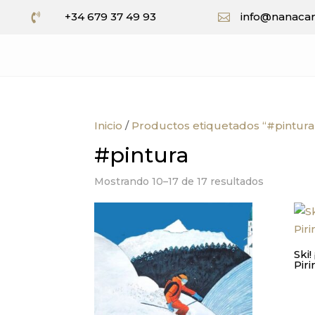
+34 679 37 49 93
info@nanacar


Inicio
/
Productos etiquetados “#pintura
#pintura
Ordenado
Mostrando 10–17 de 17 resultados
por
los
últimos
Ski!
Piri