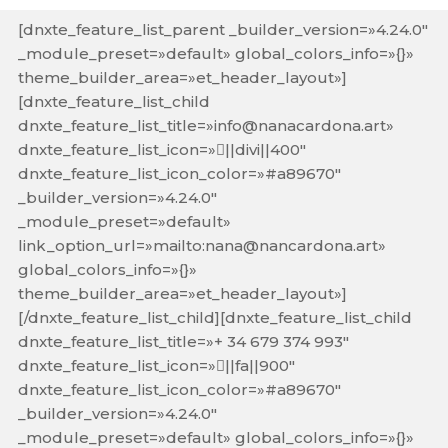
[dnxte_feature_list_parent _builder_version=»4.24.0″
_module_preset=»default» global_colors_info=»{}»
theme_builder_area=»et_header_layout»]
[dnxte_feature_list_child
dnxte_feature_list_title=»info@nanacardona.art»
dnxte_feature_list_icon=»||divi||400″
dnxte_feature_list_icon_color=»#a89670″
_builder_version=»4.24.0″
_module_preset=»default»
link_option_url=»mailto:nana@nancardona.art»
global_colors_info=»{}»
theme_builder_area=»et_header_layout»]
[/dnxte_feature_list_child][dnxte_feature_list_child
dnxte_feature_list_title=»+ 34 679 374 993″
dnxte_feature_list_icon=»||fa||900″
dnxte_feature_list_icon_color=»#a89670″
_builder_version=»4.24.0″
_module_preset=»default» global_colors_info=»{}»