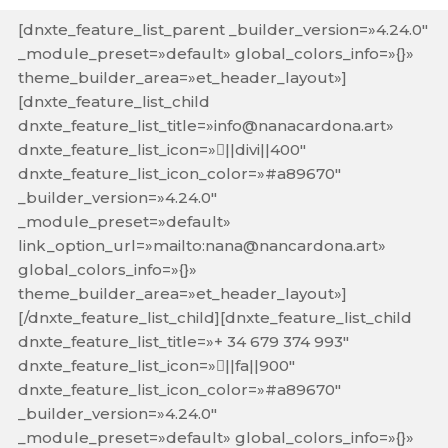
[dnxte_feature_list_parent _builder_version=»4.24.0″
_module_preset=»default» global_colors_info=»{}»
theme_builder_area=»et_header_layout»]
[dnxte_feature_list_child
dnxte_feature_list_title=»info@nanacardona.art»
dnxte_feature_list_icon=»||divi||400″
dnxte_feature_list_icon_color=»#a89670″
_builder_version=»4.24.0″
_module_preset=»default»
link_option_url=»mailto:nana@nancardona.art»
global_colors_info=»{}»
theme_builder_area=»et_header_layout»]
[/dnxte_feature_list_child][dnxte_feature_list_child
dnxte_feature_list_title=»+ 34 679 374 993″
dnxte_feature_list_icon=»||fa||900″
dnxte_feature_list_icon_color=»#a89670″
_builder_version=»4.24.0″
_module_preset=»default» global_colors_info=»{}»