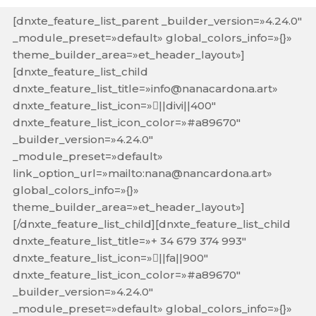
[dnxte_feature_list_parent _builder_version=»4.24.0″
_module_preset=»default» global_colors_info=»{}»
theme_builder_area=»et_header_layout»]
[dnxte_feature_list_child
dnxte_feature_list_title=»info@nanacardona.art»
dnxte_feature_list_icon=»||divi||400″
dnxte_feature_list_icon_color=»#a89670″
_builder_version=»4.24.0″
_module_preset=»default»
link_option_url=»mailto:nana@nancardona.art»
global_colors_info=»{}»
theme_builder_area=»et_header_layout»]
[/dnxte_feature_list_child][dnxte_feature_list_child
dnxte_feature_list_title=»+ 34 679 374 993″
dnxte_feature_list_icon=»||fa||900″
dnxte_feature_list_icon_color=»#a89670″
_builder_version=»4.24.0″
_module_preset=»default» global_colors_info=»{}»