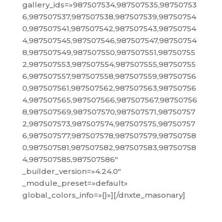
gallery_ids=»987507534,987507535,98750753
6,987507537,987507538,987507539,98750754
0,987507541,987507542,987507543,98750754
4,987507545,987507546,987507547,98750754
8,987507549,987507550,987507551,98750755
2,987507553,987507554,987507555,98750755
6,987507557,987507558,987507559,98750756
0,987507561,987507562,987507563,98750756
4,987507565,987507566,987507567,98750756
8,987507569,987507570,987507571,98750757
2,987507573,987507574,987507575,98750757
6,987507577,987507578,987507579,98750758
0,987507581,987507582,987507583,98750758
4,987507585,987507586″
_builder_version=»4.24.0″
_module_preset=»default»
global_colors_info=»{}»][/dnxte_masonary]